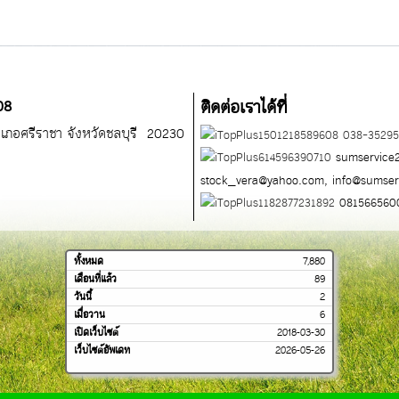
08
ติดต่อเราได้ที่
อำเภอศรีราชา จังหวัดชลบุรี 20230
038-352
sumservice
stock_vera@yahoo.com,
info@sumse
081566560
ทั้งหมด
7,880
เดือนที่แล้ว
89
วันนี้
2
เมื่อวาน
6
เปิดเว็บไซต์
2018-03-30
เว็บไซต์อัพเดท
2026-05-26