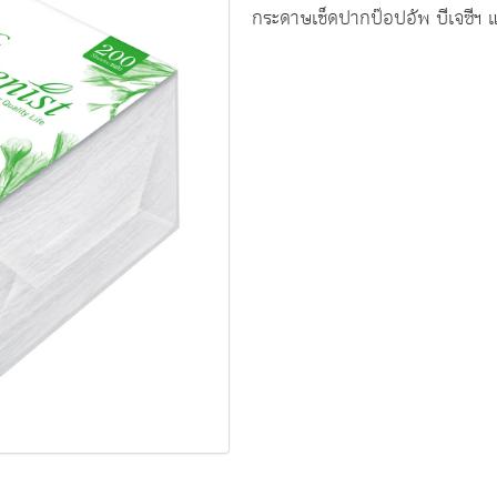
กระดาษเช็ดปากป๊อปอัพ บีเจซีฯ 