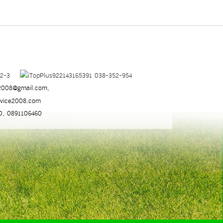
952-3
038-352-954
2008@gmail.com
,
rvice2008.com
0
,
0891106460