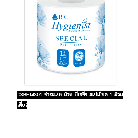
CSBH14301 ชำระแบบม้วน
บีเจซีฯ สเปเชียล 1 ม้วน
เดี่ยว